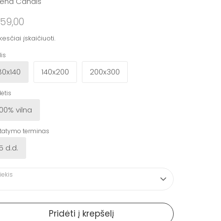
rena Canals
59,00
esčiai įskaičiuoti.
is
80x140
140x200
200x300
ėtis
100% vilna
statymo terminas
15 d.d.
iekis
Pridėti į krepšelį