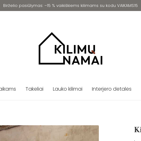
Birželio pasiūlymas: –15 % vaikiškiems kilimams su kodu VAIKAMS15
vaikams
Takeliai
Lauko kilimai
Interjero detalės
K