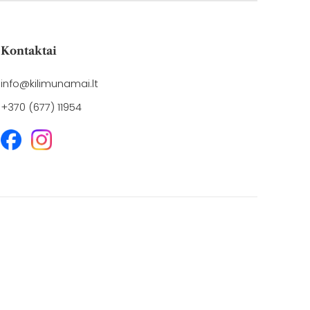
Kontaktai
info@kilimunamai.lt
+370 (677) 11954