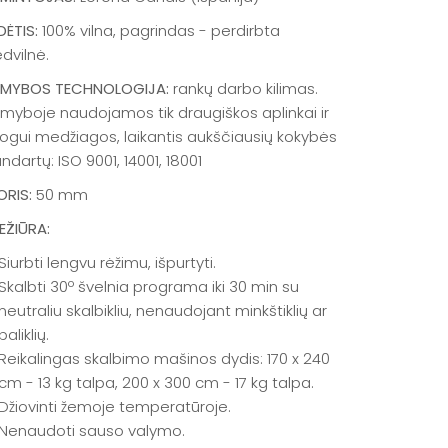
DĖTIS:
100% vilna, pagrindas - perdirbta
dvilnė.
MYBOS TECHNOLOGIJA:
rankų darbo kilimas.
myboje naudojamos tik draugiškos aplinkai ir
ogui medžiagos, laikantis aukščiausių kokybės
ndartų: ISO 9001, 14001, 18001
ORIS:
50 mm
EŽIŪRA:
Siurbti lengvu rėžimu, išpurtyti.
Skalbti 30º švelnia programa iki 30 min su
neutraliu skalbikliu, nenaudojant minkštiklių ar
baliklių.
Reikalingas skalbimo mašinos dydis: 170 x 240
cm - 13 kg talpa, 200 x 300 cm - 17 kg talpa.
Džiovinti žemoje temperatūroje.
Nenaudoti sauso valymo.