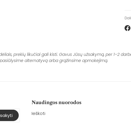
Dal
Dal
Fa
ais, prekių likučiai gali kisti. Gavus Jūsų užsakymą, per 1–2 darbo
i, pasiūlysime alternatyvą arba grąžinsime apmokėjimą.
Naudingos nuorodos
Ieškoti
sakyti