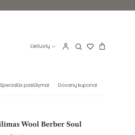
Mano
Ieškoti
Krepšelis
Kalba
Lietuvių
Ieškoti
paskyra
Specialūs pasiūlymai
Dovanų kuponai
ilimas Wool Berber Soul