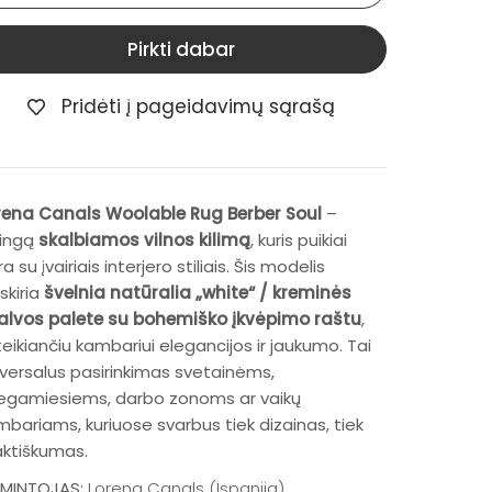
Pirkti dabar
Pridėti į pageidavimų sąrašą
rena Canals Woolable Rug Berber Soul
–
lingą
skalbiamos vilnos kilimą
, kuris puikiai
a su įvairiais interjero stiliais. Šis modelis
iskiria
švelnia natūralia „white“ / kreminės
alvos palete su bohemiško įkvėpimo raštu
,
eikiančiu kambariui elegancijos ir jaukumo. Tai
iversalus pasirinkimas svetainėms,
egamiesiems, darbo zonoms ar vaikų
mbariams, kuriuose svarbus tiek dizainas, tiek
aktiškumas.
MINTOJAS:
Lorena Canals (Ispanija)