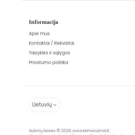
Informacija
Apie mus
Kontaktai / Rekvizitai
Taisyklės ir sąlygos
Privatumo politika
Kalba
Lietuvių
Autorių teisės © 2026
www.kilimunamai.lt
.