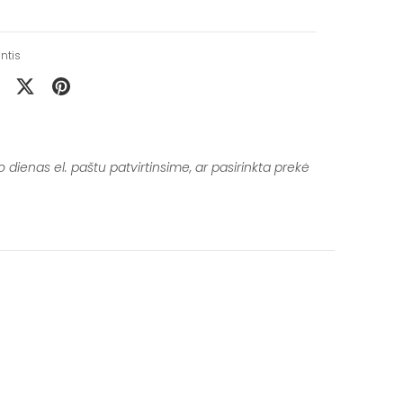
intis
intis
Bendrinti
Prisekite
cebook
Twitter
 dienas el. paštu patvirtinsime, ar pasirinkta prekė