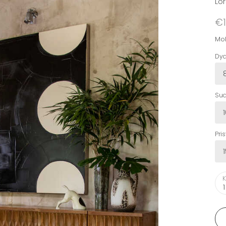
Lo
€1
Mok
Dyd
Sud
Pri
K
1