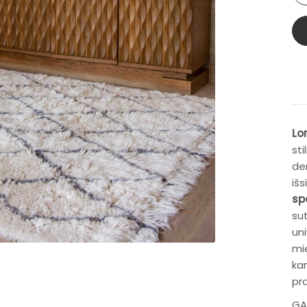
Lo
sti
der
išs
sp
sut
un
mi
ka
pr
GA