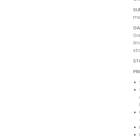
SU
me
GA
Ga
žm
sta
ST
PRI