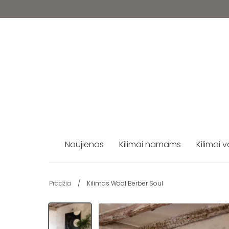
Pereiti
prie
turinio
Naujienos
Kilimai namams
Kilimai 
Pradžia
/
Kilimas Wool Berber Soul