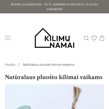
Pereiti
Birželio pasiūlymas: –15 % vaikiškiems kilimams su kodu
prie
VAIKAMS15
turinio
Ieškoti
Kr
Pradžia
/
Natūralaus pluošto kilimai vaikams
Natūralaus pluošto kilimai vaikams